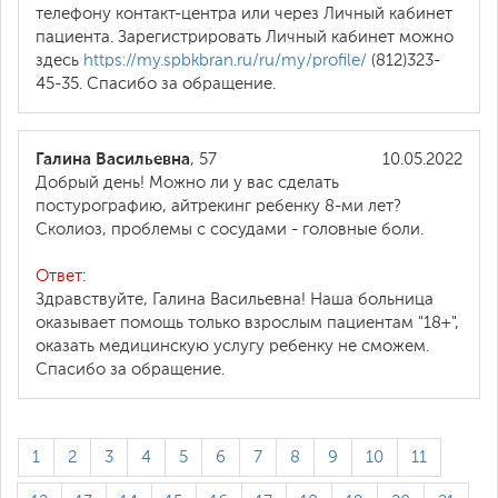
телефону контакт-центра или через Личный кабинет
пациента. Зарегистрировать Личный кабинет можно
здесь
https://my.spbkbran.ru/ru/my/profile/
(812)323-
45-35. Спасибо за обращение.
Галина Васильевна
, 57
10.05.2022
Добрый день! Можно ли у вас сделать
постурографию, айтрекинг ребенку 8-ми лет?
Сколиоз, проблемы с сосудами - головные боли.
Ответ:
Здравствуйте, Галина Васильевна! Наша больница
оказывает помощь только взрослым пациентам "18+",
оказать медицинскую услугу ребенку не сможем.
Спасибо за обращение.
1
2
3
4
5
6
7
8
9
10
11