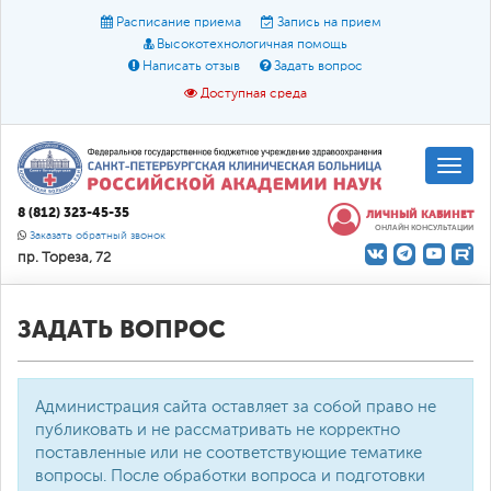
Расписание приема
Запись на прием
Высокотехнологичная помощь
Написать отзыв
Задать вопрос
Доступная среда
A
A
Размер шрифта:
A
8 (812) 323-45-35
ЛИЧНЫЙ КАБИНЕТ
ОНЛАЙН КОНСУЛЬТАЦИИ
Цвет:
A
A
A
Заказать обратный звонок
пр. Тореза, 72
Текст:
Кириллица
Брайль
Звук
О доступной среде
ЗАДАТЬ ВОПРОС
Администрация сайта оставляет за собой право не
публиковать и не рассматривать не корректно
поставленные или не соответствующие тематике
вопросы. После обработки вопроса и подготовки