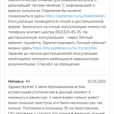
онкологических больных для решения вопроса о
дальнейшей тактике лечения. С информацией о
врачах-онкологах Отделения Вы можете
ознакомиться здесь
https://spbkbran.ru/ru/reabilitation/
Консультации проводятся в очной и дистанционной
форме. Записаться на очную консультацию можно по
телефону контакт-центра (812)323-45-35. На
дистанционную консультацию - через Личный
кабинет пациента. Зарегистрировать Личный кабинет
можно здесь
https://my.spbkbran.ru/ru/my/profile/
Заранее до начала дистанционной консультации
необходимо загрузить имеющуюся медицинскую
документацию. Спасибо за обращение.
Наталья
, 49
10.05.2022
Здравствуйте! У меня бронхиальная астма
аспиртноаая утопическая в данный момент я
нахожусь в ремиссии. У меня болел сильно живот
были сильные приступы это было несколько раз так
сильно. Положили в больницу (9) на Крестовском.
Обследовали и сказали что камни в желчном пузыре.