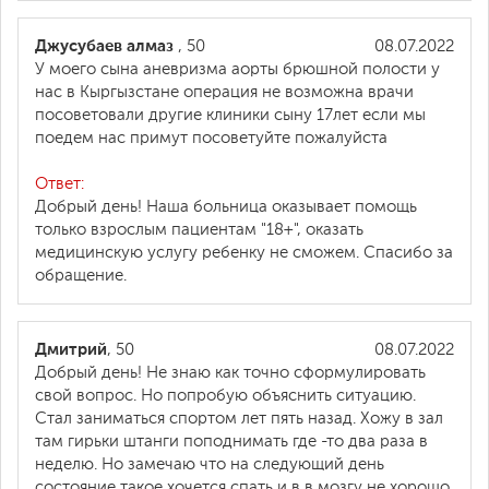
Джусубаев алмаз
, 50
08.07.2022
У моего сына аневризма аорты брюшной полости у
нас в Кыргызстане операция не возможна врачи
посоветовали другие клиники сыну 17лет если мы
поедем нас примут посоветуйте пожалуйста
Ответ:
Добрый день! Наша больница оказывает помощь
только взрослым пациентам "18+", оказать
медицинскую услугу ребенку не сможем. Спасибо за
обращение.
Дмитрий
, 50
08.07.2022
Добрый день! Не знаю как точно сформулировать
свой вопрос. Но попробую объяснить ситуацию.
Стал заниматься спортом лет пять назад. Хожу в зал
там гирьки штанги поподнимать где -то два раза в
неделю. Но замечаю что на следующий день
состояние такое хочется спать и в в мозгу не хорошо