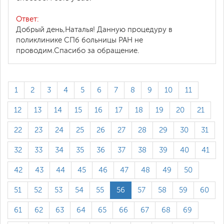
Ответ:
Добрый день,Наталья! Данную процедуру в
поликлинике СПб больницы РАН не
проводим.Спасибо за обращение.
1
2
3
4
5
6
7
8
9
10
11
12
13
14
15
16
17
18
19
20
21
22
23
24
25
26
27
28
29
30
31
32
33
34
35
36
37
38
39
40
41
42
43
44
45
46
47
48
49
50
51
52
53
54
55
56
57
58
59
60
61
62
63
64
65
66
67
68
69