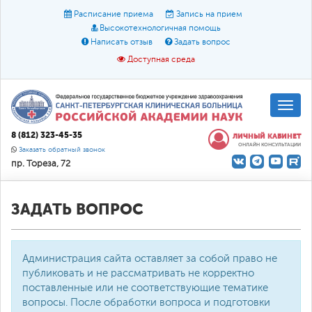
Расписание приема
Запись на прием
Высокотехнологичная помощь
Написать отзыв
Задать вопрос
Доступная среда
A
A
Размер шрифта:
A
8 (812) 323-45-35
ЛИЧНЫЙ КАБИНЕТ
ОНЛАЙН КОНСУЛЬТАЦИИ
Цвет:
A
A
A
Заказать обратный звонок
пр. Тореза, 72
Текст:
Кириллица
Брайль
Звук
О доступной среде
ЗАДАТЬ ВОПРОС
Администрация сайта оставляет за собой право не
публиковать и не рассматривать не корректно
поставленные или не соответствующие тематике
вопросы. После обработки вопроса и подготовки