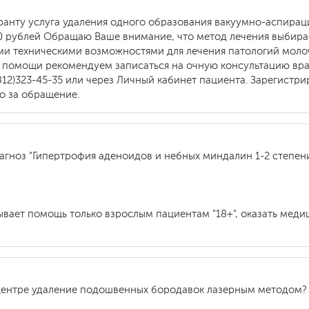
ранту услуга удаления одного образования вакуумно-аспира
000 рублей Обращаю Ваше внимание, что метод лечения выбир
и техническими возможностями для лечения патологий молоч
 помощи рекомендуем записаться на очную консультацию вр
 (812)323-45-35 или через Личный кабинет пациента. Зарегист
 за обращение.
иагноз "Гипертрофия аденоидов и небных миндалин 1-2 степе
вает помощь только взрослым пациентам "18+", оказать меди
центре удаление подошвенных бородавок лазерным методом? Б