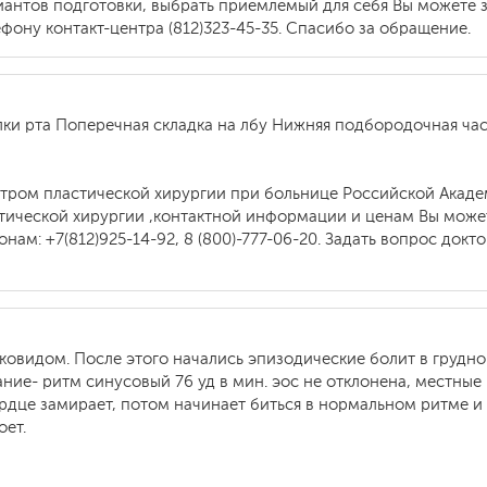
иантов подготовки, выбрать приемлемый для себя Вы можете з
фону контакт-центра (812)323-45-35. Спасибо за обращение.
ки рта Поперечная складка на лбу Нижняя подбородочная час
нтром пластической хирургии при больнице Российской Акаде
тической хирургии ,контактной информации и ценам Вы может
нам: +7(812)925-14-92, 8 (800)-777-06-20. Задать вопрос док
овидом. После этого начались эпизодические болит в грудной
сание- ритм синусовый 76 уд в мин. эос не отклонена, местн
ердце замирает, потом начинает биться в нормальном ритме 
оет.