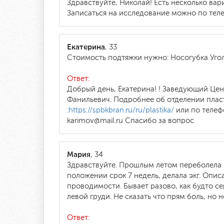
Здравствуйте, Николай! Есть несколько вар
Записаться на исследование можно по теле
Екатерина
, 33
Стоимость подтяжки нужно: Носогубка Угол
Ответ:
Добрый день, Екатерина! ! Заведующий Це
Фанильевич. Подробнее об отделении плас
:https://spbkbran.ru/ru/plastika/
или по телефо
karimov@mail.ru Спасибо за вопрос
Мария
, 34
Здравствуйте. Прошлым летом переболела к
положении срок 7 недель, делала экг. Опи
проводимости. Бывает разово, как будто с
левой груди. Не сказать что прям боль, но н
Ответ: