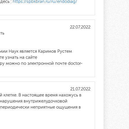
десь :
https://spbkbran.ru/ru/endodiag/
22.07.2022
ть
мии Наук является Каримов Рустем
е узнать на сайте
тору можно по электронной почте doctor-
21.07.2022
 клетке. В настоящее время нахожусь в
ые нарушения внутрижелудочковой
и периодически неприятные ощущения в