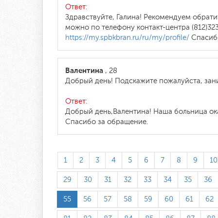
Ответ:
Здравствуйте, Галина! Рекомендуем обрати
можно по телефону контакт-центра (812)32
https://my.spbkbran.ru/ru/my/profile/
Спасибо
Валентина
, 28
Добрый день! Подскажите пожалуйста, зани
Ответ:
Добрый день,Валентина! Наша больница ока
Спасибо за обращение.
1
2
3
4
5
6
7
8
9
10
29
30
31
32
33
34
35
36
55
56
57
58
59
60
61
62