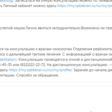
flebolog/
Записаться на очную консультацию можно по телефону 
ть Личный кабинет можно здесь
https://my.spbkbran.ru/ru/my/pr
 слепой кишки.Лично явиться затруднительно.Возможно ли пр
ся на консультацию к врачам-онкологам Отделения реабилита
оса о дальнейшей тактике лечения. С информацией о врачах-
bilitation/
Консультации проводятся в очной и дистанционной
-45-35 или (812)222-22-72. На дистанционную консультацию -
здесь
https://my.spbkbran.ru/ru/my/profile/
Заранее до начала д
нтацию. Спасибо за обращение.