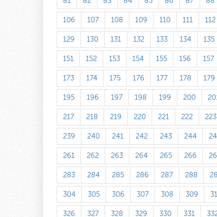
81
82
83
84
85
86
87
88
106
107
108
109
110
111
112
129
130
131
132
133
134
135
151
152
153
154
155
156
157
173
174
175
176
177
178
179
195
196
197
198
199
200
20
217
218
219
220
221
222
223
239
240
241
242
243
244
24
261
262
263
264
265
266
26
283
284
285
286
287
288
2
304
305
306
307
308
309
3
326
327
328
329
330
331
33