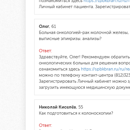
познакомиться здесь
https://spbkbran.ru/ru/
Личный кабинет пациента. Зарегистрирова
Олег
, 61
Больная онкологией-рак молочной железы,
выписные эпикризы. анализы?
Ответ:
Здравствуйте, Олег! Рекомендуем обратить
онкологических больных для решения вопр
ознакомиться здесь
https://spbkbran.ru/ru/rea
можно по телефону контакт-центра (812)323
Зарегистрировать Личный кабинет можно 
загрузить имеющуюся медицинскую докуме
Николай Киселёв
, 55
Как подготовиться к колоноскопии?
Ответ: