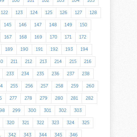
99
100
101
102
103
104
105
122
123
124
125
126
127
128
145
146
147
148
149
150
167
168
169
170
171
172
189
190
191
192
193
194
10
211
212
213
214
215
216
233
234
235
236
237
238
54
255
256
257
258
259
260
6
277
278
279
280
281
282
98
299
300
301
302
303
320
321
322
323
324
325
1
342
343
344
345
346