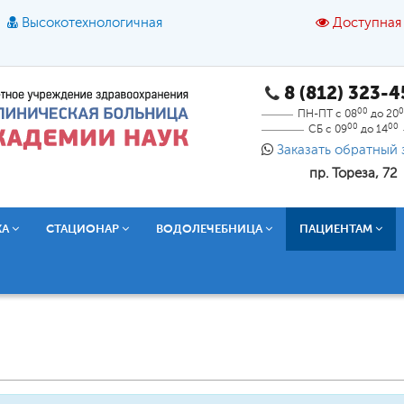
Высокотехнологичная
Доступная
8 (812) 323-
A
A
азмер шрифта:
A
Цвет:
A
A
A
00
0
ПН-ПТ с 08
до 20
00
00
СБ с 09
до 14
Текст:
Кириллица
Брайль
Звук
Заказать обратный 
пр. Тореза, 72
О доступной среде
КА
СТАЦИОНАР
ВОДОЛЕЧЕБНИЦА
ПАЦИЕНТАМ