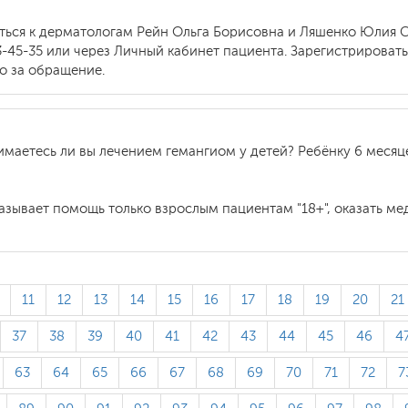
ться к дерматологам Рейн Ольга Борисовна и Ляшенко Юлия С
3-45-35 или через Личный кабинет пациента. Зарегистрироват
 за обращение.
маетесь ли вы лечением гемангиом у детей? Ребёнку 6 месяце
зывает помощь только взрослым пациентам "18+", оказать ме
11
12
13
14
15
16
17
18
19
20
21
37
38
39
40
41
42
43
44
45
46
4
63
64
65
66
67
68
69
70
71
72
7