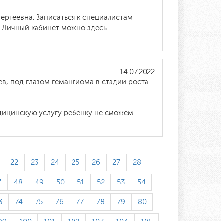
ергеевна. Записаться к специалистам
ь Личный кабинет можно здесь
14.07.2022
в, под глазом гемангиома в стадии роста.
дицинскую услугу ребенку не сможем.
22
23
24
25
26
27
28
7
48
49
50
51
52
53
54
3
74
75
76
77
78
79
80