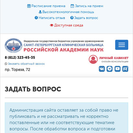
Расписание приема
Запись на прием
Высокотехнологичная помощь
Написать отзыв
Задать вопрос
Доступная среда
A
A
Размер шрифта:
A
8 (812) 323-45-35
ЛИЧНЫЙ КАБИНЕТ
ОНЛАЙН КОНСУЛЬТАЦИИ
Цвет:
A
A
A
Заказать обратный звонок
пр. Тореза, 72
Текст:
Кириллица
Брайль
Звук
О доступной среде
ЗАДАТЬ ВОПРОС
Администрация сайта оставляет за собой право не
публиковать и не рассматривать не корректно
поставленные или не соответствующие тематике
вопросы. После обработки вопроса и подготовки