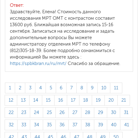
Ответ:
Здравствуйте, Елена! Стоимость данного
исследования МРТ ОМТ с контрастом составит
13600 руб. Ближайшая возможная запись 15-16
сентября. Записаться на исследование и задать
дополнительные вопросы Вы можете
администратору отделения МРТ по телефону
(812)305-18-39. Более подробно ознакомиться с
информацией Вы можете здесь :
https://spbkbran.ru/ru/mrt/
Спасибо за обращение.
1
2
3
4
5
6
7
8
9
10
11
12
13
14
15
16
17
18
19
20
21
22
23
24
25
26
27
28
29
30
31
32
33
34
35
36
37
38
39
40
41
42
43
44
45
46
47
48
49
50