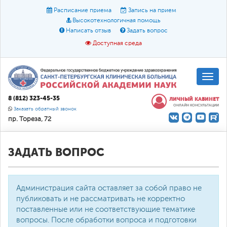
Расписание приема
Запись на прием
Высокотехнологичная помощь
Написать отзыв
Задать вопрос
Доступная среда
A
A
Размер шрифта:
A
8 (812) 323-45-35
ЛИЧНЫЙ КАБИНЕТ
ОНЛАЙН КОНСУЛЬТАЦИИ
Цвет:
A
A
A
Заказать обратный звонок
пр. Тореза, 72
Текст:
Кириллица
Брайль
Звук
О доступной среде
ЗАДАТЬ ВОПРОС
Администрация сайта оставляет за собой право не
публиковать и не рассматривать не корректно
поставленные или не соответствующие тематике
вопросы. После обработки вопроса и подготовки