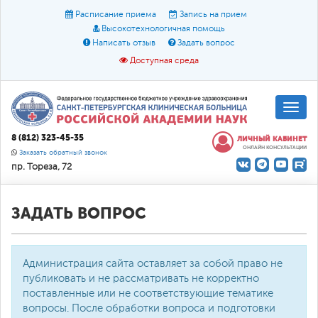
Расписание приема
Запись на прием
Высокотехнологичная помощь
Написать отзыв
Задать вопрос
Доступная среда
A
A
Размер шрифта:
A
8 (812) 323-45-35
ЛИЧНЫЙ КАБИНЕТ
ОНЛАЙН КОНСУЛЬТАЦИИ
Цвет:
A
A
A
Заказать обратный звонок
пр. Тореза, 72
Текст:
Кириллица
Брайль
Звук
О доступной среде
ЗАДАТЬ ВОПРОС
Администрация сайта оставляет за собой право не
публиковать и не рассматривать не корректно
поставленные или не соответствующие тематике
вопросы. После обработки вопроса и подготовки