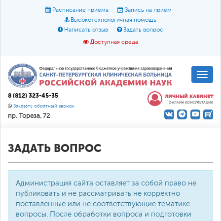
Расписание приема
Запись на прием
Высокотехнологичная помощь
Написать отзыв
Задать вопрос
Доступная среда
A
A
Размер шрифта:
A
8 (812) 323-45-35
ЛИЧНЫЙ КАБИНЕТ
ОНЛАЙН КОНСУЛЬТАЦИИ
Цвет:
A
A
A
Заказать обратный звонок
пр. Тореза, 72
Текст:
Кириллица
Брайль
Звук
О доступной среде
ЗАДАТЬ ВОПРОС
Администрация сайта оставляет за собой право не
публиковать и не рассматривать не корректно
поставленные или не соответствующие тематике
вопросы. После обработки вопроса и подготовки