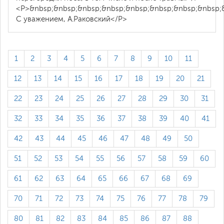
<P>&nbsp;&nbsp;&nbsp;&nbsp;&nbsp;&nbsp;&nbsp;&nbsp;
С уважением, А.Раковский</P>
1
2
3
4
5
6
7
8
9
10
11
12
13
14
15
16
17
18
19
20
21
22
23
24
25
26
27
28
29
30
31
32
33
34
35
36
37
38
39
40
41
42
43
44
45
46
47
48
49
50
51
52
53
54
55
56
57
58
59
60
61
62
63
64
65
66
67
68
69
70
71
72
73
74
75
76
77
78
79
80
81
82
83
84
85
86
87
88