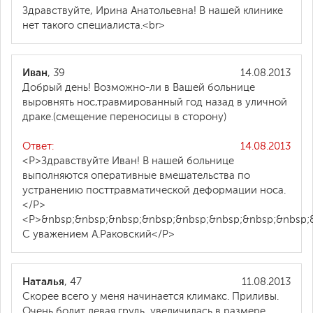
Здравствуйте, Ирина Анатольевна! В нашей клинике
нет такого специалиста.<br>
Иван
, 39
14.08.2013
Добрый день! Возможно-ли в Вашей больнице
выровнять нос,травмированный год назад в уличной
драке.(смещение переносицы в сторону)
Ответ:
14.08.2013
<P>Здравствуйте Иван! В нашей больнице
выполняются оперативные вмешательства по
устранению посттравматической деформации носа.
</P>
<P>&nbsp;&nbsp;&nbsp;&nbsp;&nbsp;&nbsp;&nbsp;&nbsp;
С уважением А.Раковский</P>
Наталья
, 47
11.08.2013
Скорее всего у меня начинается климакс. Приливы.
Очень болит левая грудь, увеличилась в размере.