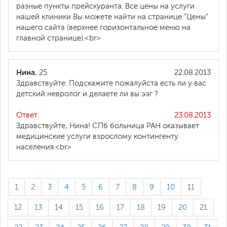
разные пункты прейскуранта. Все цены на услуги
нашей клиники Вы можете найти на странице "Цены"
нашего сайта (верхнее горизонтальное меню на
главной странице).<br>
Нина
, 25
22.08.2013
Здравствуйте. Подскажите пожалуйста есть ли у вас
детский невролог и делаете ли вы ээг ?
Ответ:
23.08.2013
Здравствуйте, Нина! СПб больница РАН оказывает
медицинские услуги взрослому контингенту
населения.<br>
1
2
3
4
5
6
7
8
9
10
11
12
13
14
15
16
17
18
19
20
21