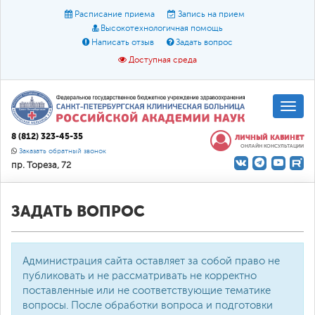
Расписание приема
Запись на прием
Высокотехнологичная помощь
Написать отзыв
Задать вопрос
Доступная среда
A
A
Размер шрифта:
A
8 (812) 323-45-35
ЛИЧНЫЙ КАБИНЕТ
ОНЛАЙН КОНСУЛЬТАЦИИ
Цвет:
A
A
A
Заказать обратный звонок
пр. Тореза, 72
Текст:
Кириллица
Брайль
Звук
О доступной среде
ЗАДАТЬ ВОПРОС
Администрация сайта оставляет за собой право не
публиковать и не рассматривать не корректно
поставленные или не соответствующие тематике
вопросы. После обработки вопроса и подготовки