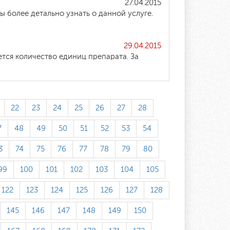
27.04.2015
ы более детально узнать о данной услуге.
29.04.2015
ется количество единиц препарата. За
22
23
24
25
26
27
28
7
48
49
50
51
52
53
54
3
74
75
76
77
78
79
80
99
100
101
102
103
104
105
122
123
124
125
126
127
128
145
146
147
148
149
150