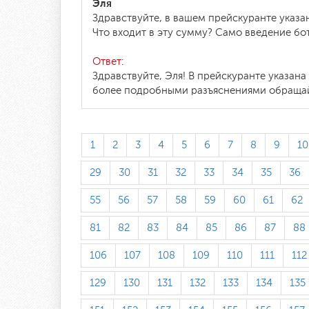
Эля
Здравствуйте, в вашем прейскуранте указан
Что входит в эту сумму? Само введение бо
Ответ:
Здравствуйте, Эля! В прейскуранте указан
более подробными разъяснениями обращайт
1
2
3
4
5
6
7
8
9
10
29
30
31
32
33
34
35
36
55
56
57
58
59
60
61
62
81
82
83
84
85
86
87
88
106
107
108
109
110
111
112
129
130
131
132
133
134
135