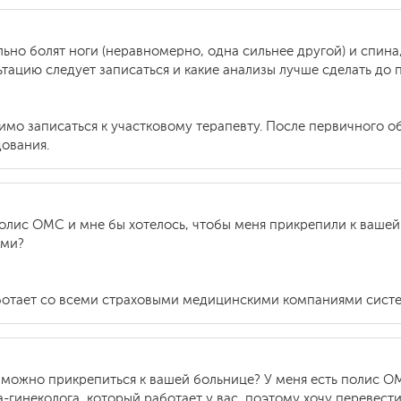
льно болят ноги (неравномерно, одна сильнее другой) и спина,
ьтацию следует записаться и какие анализы лучше сделать до
димо записаться к участковому терапевту. После первичного 
дования.
олис ОМС и мне бы хотелось, чтобы меня прикрепили к вашей
ами?
аботает со всеми страховыми медицинскими компаниями сис
к можно прикрепиться к вашей больнице? У меня есть полис 
-гинеколога, который работает у вас, поэтому хочу перевест