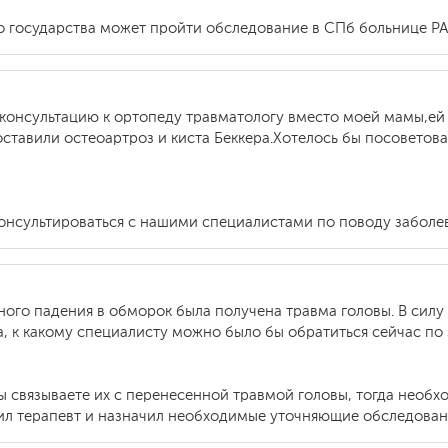
го государства может пройти обследование в СПб больнице РА
 консультацию к ортопеду травматологу вместо моей мамы,ей 7
поставили остеоартроз и киста Беккера.Хотелось бы посоветов
консультироваться с нашими специалистами по поводу заболе
ного падения в обморок была получена травма головы. В силу
, к какому специалисту можно было бы обратиться сейчас по
Вы связываете их с перенесенной травмой головы, тогда необ
ил терапевт и назначил необходимые уточняющие обследовани