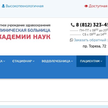
Высокотехнологичная
Доступная
8 (812) 323-
A
A
азмер шрифта:
A
Цвет:
A
A
A
00
0
ПН-ПТ с 08
до 20
00
00
СБ с 09
до 14
Текст:
Кириллица
Брайль
Звук
Заказать обратный 
пр. Тореза, 72
О доступной среде
КА
СТАЦИОНАР
ВОДОЛЕЧЕБНИЦА
ПАЦИЕНТАМ