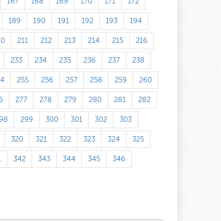
167
168
169
170
171
172
189
190
191
192
193
194
10
211
212
213
214
215
216
233
234
235
236
237
238
54
255
256
257
258
259
260
6
277
278
279
280
281
282
98
299
300
301
302
303
320
321
322
323
324
325
1
342
343
344
345
346