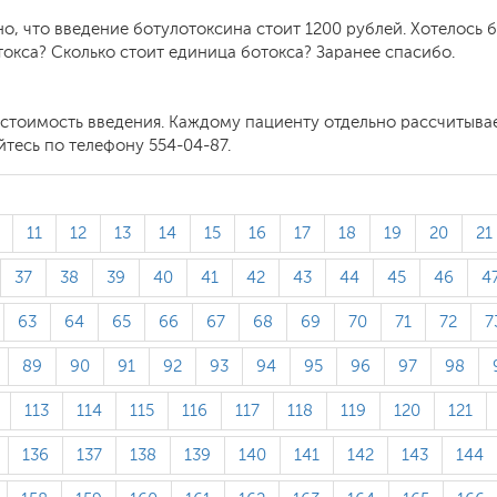
о, что введение ботулотоксина стоит 1200 рублей. Хотелось б
токса? Сколько стоит единица ботокса? Заранее спасибо.
а стоимость введения. Каждому пациенту отдельно рассчитыва
есь по телефону 554-04-87.
11
12
13
14
15
16
17
18
19
20
21
37
38
39
40
41
42
43
44
45
46
4
63
64
65
66
67
68
69
70
71
72
7
89
90
91
92
93
94
95
96
97
98
113
114
115
116
117
118
119
120
121
136
137
138
139
140
141
142
143
144