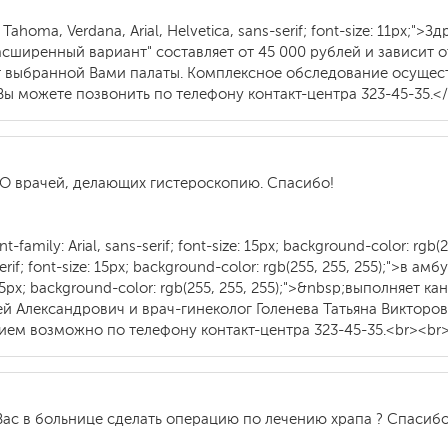
ly: Tahoma, Verdana, Arial, Helvetica, sans-serif; font-size: 11px;
сширенный вариант" составляет от 45 000 рублей и зависит 
т выбранной Вами палаты. Комплексное обследование осущест
ы можете позвонить по телефону контакт-центра 323-45-35.<
О врачей, делающих гистероскопию. Спасибо!
family: Arial, sans-serif; font-size: 15px; background-color: rg
serif; font-size: 15px; background-color: rgb(255, 255, 255);">в
ize: 15px; background-color: rgb(255, 255, 255);">&nbsp;выполняе
ей Александрович и врач-гинеколог Голенева Татьяна Викторо
прием возможно по телефону контакт-центра 323-45-35.<br><br
Вас в больнице сделать операцию по лечению храпа ? Спасибо