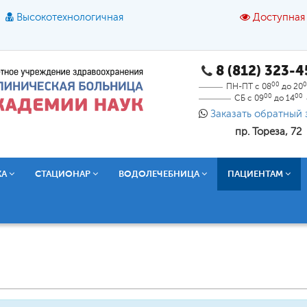
Высокотехнологичная
Доступная
8 (812) 323-
A
A
азмер шрифта:
A
Цвет:
A
A
A
00
0
ПН-ПТ с 08
до 20
00
00
СБ с 09
до 14
Текст:
Кириллица
Брайль
Звук
Заказать обратный 
пр. Тореза, 72
О доступной среде
КА
СТАЦИОНАР
ВОДОЛЕЧЕБНИЦА
ПАЦИЕНТАМ