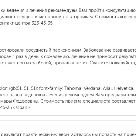
тики ведения и лечения рекомендуем Вам пройти консультаци
иалист осуществляет прием по вторникам. Стоимость консуль
нтакт-центра 323-45-35.
ностировали сосудистый парксионизм. Заболевание развиваетс
норан 1 раз в день, к сожалению, лечение не приносит результ
тствует сон из за болей, пропал аппетит. Скажите пожалуйста
 rgb(51, 51, 51); font-family: Tahoma, Verdana, Arial, Helvetica, s
ейшего плана ведения и лечения рекомендуем Вам предварител
мары Федоровны. Стоимость приема специалиста составляет 
45-35.</span>
 результат практически нулевой. Хотелось бы попасть на приё