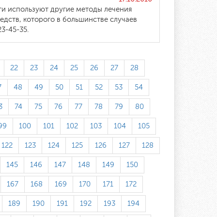
ги используют другие методы лечения
едств, которого в большинстве случаев
3-45-35.
22
23
24
25
26
27
28
7
48
49
50
51
52
53
54
3
74
75
76
77
78
79
80
99
100
101
102
103
104
105
122
123
124
125
126
127
128
145
146
147
148
149
150
167
168
169
170
171
172
189
190
191
192
193
194