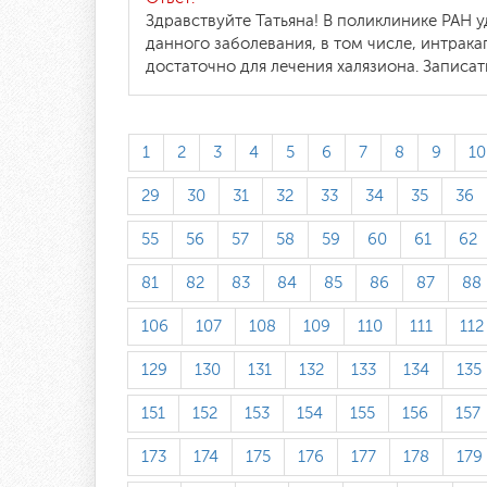
Здравствуйте Татьяна! В поликлинике РАН 
данного заболевания, в том числе, интрак
достаточно для лечения халязиона. Записат
1
2
3
4
5
6
7
8
9
10
29
30
31
32
33
34
35
36
55
56
57
58
59
60
61
62
81
82
83
84
85
86
87
88
106
107
108
109
110
111
112
129
130
131
132
133
134
135
151
152
153
154
155
156
157
173
174
175
176
177
178
179