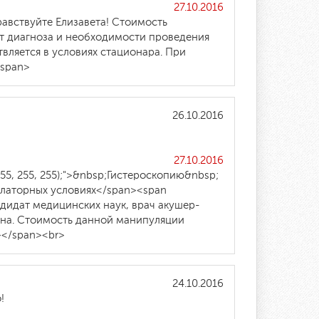
27.10.2016
">Здравствуйте Елизавета! Стоимость
от диагноза и необходимости проведения
вляется в условиях стационара. При
/span>
26.10.2016
27.10.2016
b(255, 255, 255);">&nbsp;Гистероскопию&nbsp;
 амбулаторных условиях</span><span
т кандидат медицинских наук, врач акушер-
вна. Стоимость данной манипуляции
></span><br>
24.10.2016
!