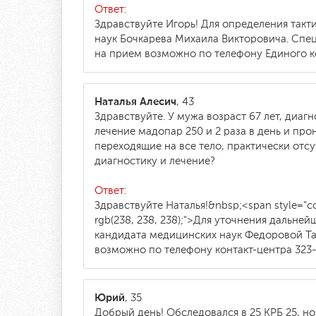
Ответ:
Здравствуйте Игорь! Для определения так
наук Бочкарева Михаила Викторовича. Спец
на прием возможно по телефону Единого ко
Наталья Алесич
, 43
Здравствуйте. У мужа возраст 67 лет, диаг
лечение мадопар 250 и 2 раза в день и про
переходящие на все тело, практически отсу
диагностику и лечение?
Ответ:
Здравствуйте Наталья!&nbsp;<span style="color:
rgb(238, 238, 238);">Для уточнения дальн
кандидата медицинских наук Федоровой Та
возможно по телефону контакт-центра 323-
Юрий
, 35
Добрый день! Обследовался в 25 КРБ 25, но