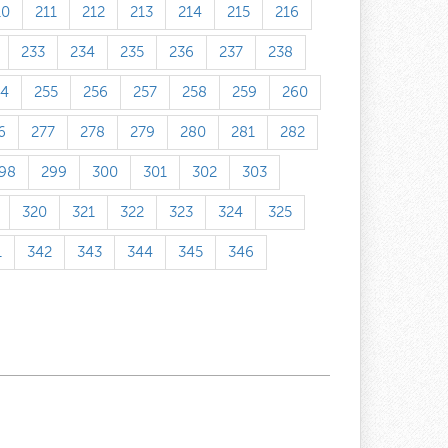
10
211
212
213
214
215
216
233
234
235
236
237
238
54
255
256
257
258
259
260
6
277
278
279
280
281
282
98
299
300
301
302
303
320
321
322
323
324
325
1
342
343
344
345
346