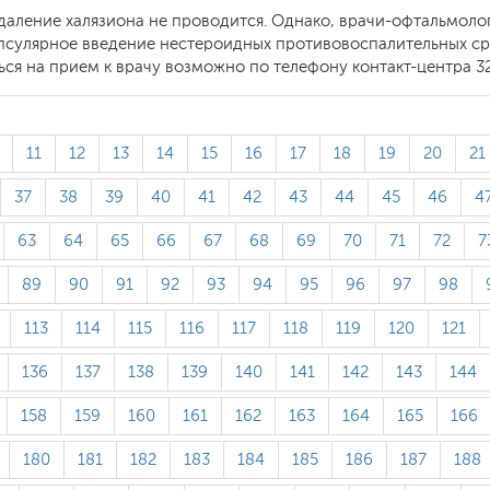
удаление халязиона не проводится. Однако, врачи-офтальмоло
апсулярное введение нестероидных противовоспалительных ср
ься на прием к врачу возможно по телефону контакт-центра 32
11
12
13
14
15
16
17
18
19
20
21
37
38
39
40
41
42
43
44
45
46
4
63
64
65
66
67
68
69
70
71
72
7
89
90
91
92
93
94
95
96
97
98
113
114
115
116
117
118
119
120
121
136
137
138
139
140
141
142
143
144
158
159
160
161
162
163
164
165
166
180
181
182
183
184
185
186
187
188