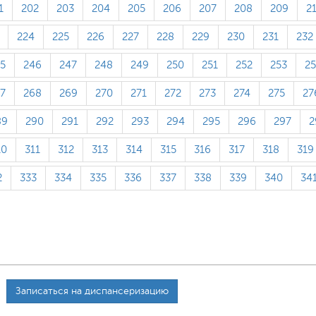
1
202
203
204
205
206
207
208
209
2
224
225
226
227
228
229
230
231
232
5
246
247
248
249
250
251
252
253
2
7
268
269
270
271
272
273
274
275
27
89
290
291
292
293
294
295
296
297
2
10
311
312
313
314
315
316
317
318
319
2
333
334
335
336
337
338
339
340
34
Записаться на диспансеризацию