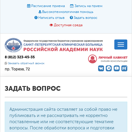
Расписание приема
Запись на прием
Высокотехнологичная помощь
Написать отзыв
Задать вопрос
Доступная среда
A
A
Размер шрифта:
A
8 (812) 323-45-35
ЛИЧНЫЙ КАБИНЕТ
ОНЛАЙН КОНСУЛЬТАЦИИ
Цвет:
A
A
A
Заказать обратный звонок
пр. Тореза, 72
Текст:
Кириллица
Брайль
Звук
О доступной среде
ЗАДАТЬ ВОПРОС
Администрация сайта оставляет за собой право не
публиковать и не рассматривать не корректно
поставленные или не соответствующие тематике
вопросы. После обработки вопроса и подготовки