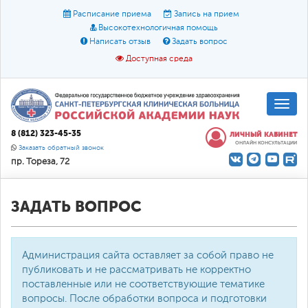
Расписание приема
Запись на прием
Высокотехнологичная помощь
Написать отзыв
Задать вопрос
Доступная среда
A
A
Размер шрифта:
A
8 (812) 323-45-35
ЛИЧНЫЙ КАБИНЕТ
ОНЛАЙН КОНСУЛЬТАЦИИ
Цвет:
A
A
A
Заказать обратный звонок
пр. Тореза, 72
Текст:
Кириллица
Брайль
Звук
О доступной среде
ЗАДАТЬ ВОПРОС
Администрация сайта оставляет за собой право не
публиковать и не рассматривать не корректно
поставленные или не соответствующие тематике
вопросы. После обработки вопроса и подготовки