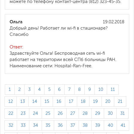
можете по телефону контакт-центра (812) 323-45-35.
Ольга
19.02.2018
Добрый день! Работает ли wi-fi в стационаре?
Спасибо
Ответ:
Здравствуйте Ольга! Беспроводная сеть wi-fi
работает на территории всей СПб больницы РАН.
Наименование сети: Hospital-Ran-Free.
1
2
3
4
5
6
7
8
9
10
11
12
13
14
15
16
17
18
19
20
21
22
23
24
25
26
27
28
29
30
31
32
33
34
35
36
37
38
39
40
41