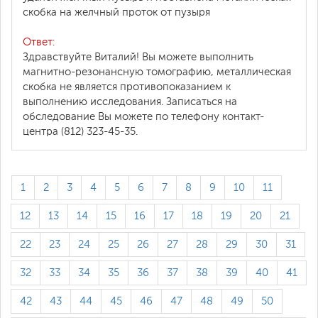
скобка на желчный проток от пузыря
Ответ:
Здравствуйте Виталий! Вы можете выполнить
магнитно-резонансную томографию, металлическая
скобка не является противопоказанием к
выполнению исследования. Записаться на
обследование Вы можете по телефону контакт-
центра (812) 323-45-35.
1
2
3
4
5
6
7
8
9
10
11
12
13
14
15
16
17
18
19
20
21
22
23
24
25
26
27
28
29
30
31
32
33
34
35
36
37
38
39
40
41
42
43
44
45
46
47
48
49
50