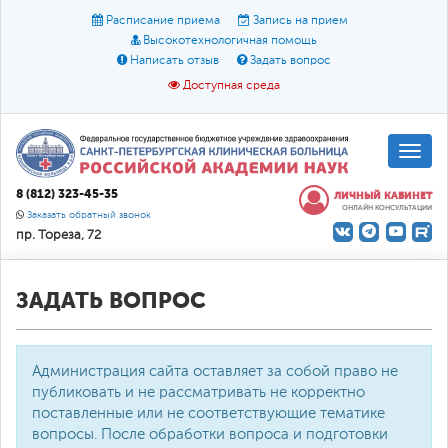
Расписание приема
Запись на прием
Высокотехнологичная помощь
Написать отзыв
Задать вопрос
Доступная среда
A
A
Размер шрифта:
A
8 (812) 323-45-35
ЛИЧНЫЙ КАБИНЕТ
ОНЛАЙН КОНСУЛЬТАЦИИ
Цвет:
A
A
A
Заказать обратный звонок
пр. Тореза, 72
Текст:
Кириллица
Брайль
Звук
О доступной среде
ЗАДАТЬ ВОПРОС
Администрация сайта оставляет за собой право не
публиковать и не рассматривать не корректно
поставленные или не соответствующие тематике
вопросы. После обработки вопроса и подготовки