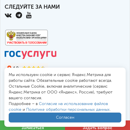
СЛЕДУЙТЕ ЗА НАМИ
Мы используем cookie и сервис Яндекс.Метрика для
работы сайта. Обязательные cookie работают всегда.
Остальные Сookie, включая аналитические (сервис
Яндекс.Метрика от ООО «Яндекс», Россия), требуют
© 2010-2026 Санкт-Петербургская больница РАН
вашего согласия.
194017, Россия, Санкт-Петербург, пр. Тореза 72
Подробнее – в
Согласие на использование файлов
cookie
и
Политике обработки персональных данных
.
Безопасная работа через
SSL-соединение
Согласен
Все цены
в
. Мы принимаем к оплате:
Записаться
Задать вопрос
Обработка персональных данных
/
Файлы cookies