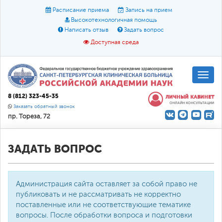
Расписание приема
Запись на прием
Высокотехнологичная помощь
Написать отзыв
Задать вопрос
Доступная среда
A
A
Размер шрифта:
A
8 (812) 323-45-35
ЛИЧНЫЙ КАБИНЕТ
ОНЛАЙН КОНСУЛЬТАЦИИ
Цвет:
A
A
A
Заказать обратный звонок
пр. Тореза, 72
Текст:
Кириллица
Брайль
Звук
О доступной среде
ЗАДАТЬ ВОПРОС
Администрация сайта оставляет за собой право не
публиковать и не рассматривать не корректно
поставленные или не соответствующие тематике
вопросы. После обработки вопроса и подготовки