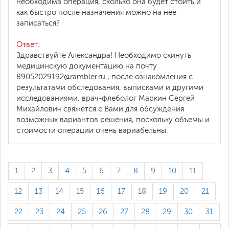
необходима операция, сколько она будет стоить и
как быстро после назначения можно на нее
записаться?
Ответ:
Здравствуйте Александра! Необходимо скинуть
медицинскую документацию на почту
89052029192@rambler.ru , после ознакомления с
результатами обследования, выписками и другими
исследованиями, врач-флеболог Маркин Сергей
Михайлович свяжется с Вами для обсуждения
возможных вариантов решения, поскольку объемы и
стоимости операции очень вариабельны.
1
2
3
4
5
6
7
8
9
10
11
12
13
14
15
16
17
18
19
20
21
22
23
24
25
26
27
28
29
30
31