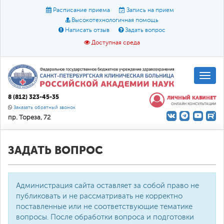
Расписание приема
Запись на прием
Высокотехнологичная помощь
Написать отзыв
Задать вопрос
Доступная среда
A
A
Размер шрифта:
A
8 (812) 323-45-35
ЛИЧНЫЙ КАБИНЕТ
ОНЛАЙН КОНСУЛЬТАЦИИ
Цвет:
A
A
A
Заказать обратный звонок
пр. Тореза, 72
Текст:
Кириллица
Брайль
Звук
О доступной среде
ЗАДАТЬ ВОПРОС
Администрация сайта оставляет за собой право не
публиковать и не рассматривать не корректно
поставленные или не соответствующие тематике
вопросы. После обработки вопроса и подготовки