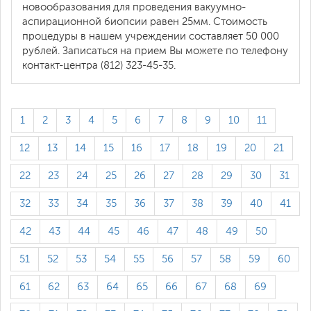
новообразования для проведения вакуумно-
аспирационной биопсии равен 25мм. Стоимость
процедуры в нашем учреждении составляет 50 000
рублей. Записаться на прием Вы можете по телефону
контакт-центра (812) 323-45-35.
1
2
3
4
5
6
7
8
9
10
11
12
13
14
15
16
17
18
19
20
21
22
23
24
25
26
27
28
29
30
31
32
33
34
35
36
37
38
39
40
41
42
43
44
45
46
47
48
49
50
51
52
53
54
55
56
57
58
59
60
61
62
63
64
65
66
67
68
69