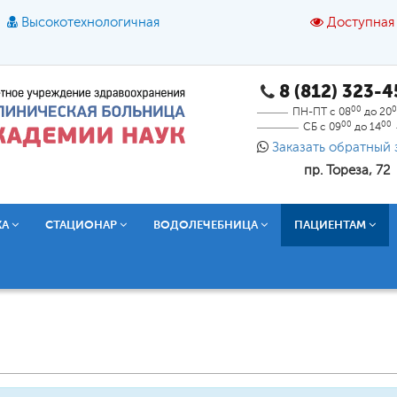
Высокотехнологичная
Доступная
8 (812) 323-
A
A
азмер шрифта:
A
Цвет:
A
A
A
00
0
ПН-ПТ с 08
до 20
00
00
СБ с 09
до 14
Текст:
Кириллица
Брайль
Звук
Заказать обратный 
пр. Тореза, 72
О доступной среде
КА
СТАЦИОНАР
ВОДОЛЕЧЕБНИЦА
ПАЦИЕНТАМ