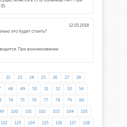
осуществляется в СПб больнице РАН. При
35.
12.05.2018
лько это будет стоить?
оводится. При возникновении
22
23
24
25
26
27
28
7
48
49
50
51
52
53
54
3
74
75
76
77
78
79
80
99
100
101
102
103
104
105
122
123
124
125
126
127
128