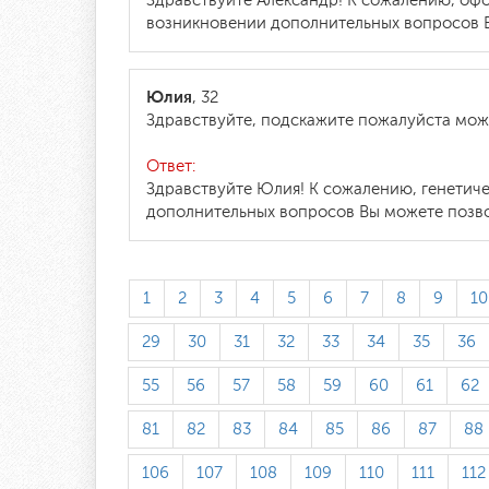
Здравствуйте Александр! К сожалению, офо
возникновении дополнительных вопросов Вы
Юлия
, 32
Здравствуйте, подскажите пожалуйста можно
Ответ:
Здравствуйте Юлия! К сожалению, генетич
дополнительных вопросов Вы можете позвон
1
2
3
4
5
6
7
8
9
10
29
30
31
32
33
34
35
36
55
56
57
58
59
60
61
62
81
82
83
84
85
86
87
88
106
107
108
109
110
111
112