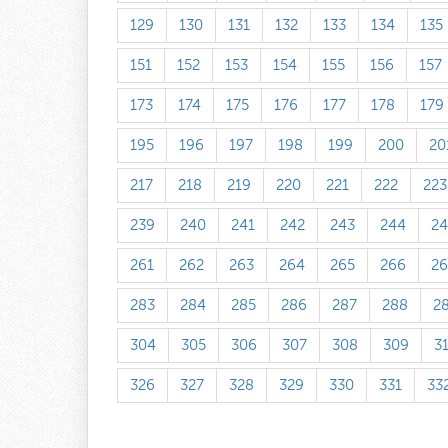
129
130
131
132
133
134
135
151
152
153
154
155
156
157
173
174
175
176
177
178
179
195
196
197
198
199
200
20
217
218
219
220
221
222
223
239
240
241
242
243
244
24
261
262
263
264
265
266
26
283
284
285
286
287
288
2
304
305
306
307
308
309
3
326
327
328
329
330
331
33