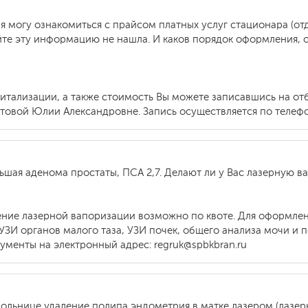
 я могу ознакомиться с прайсом платных услуг стационара (о
йте эту информацию не нашла. И каков порядок оформления, о
питализации, а также стоимость Вы можете записавшись на о
овой Юлии Александровне. Запись осуществляется по телефону
льшая аденома простаты, ПСА 2,7. Делают ли у Вас лазерную ва
ние лазерной вапоризации возможно по квоте. Для оформле
УЗИ органов малого таза, УЗИ почек, общего анализа мочи и по
менты на электронный адрес: regruk@spbkbran.ru
больнице удаление полипа эндометрия в матке лазером (лазер