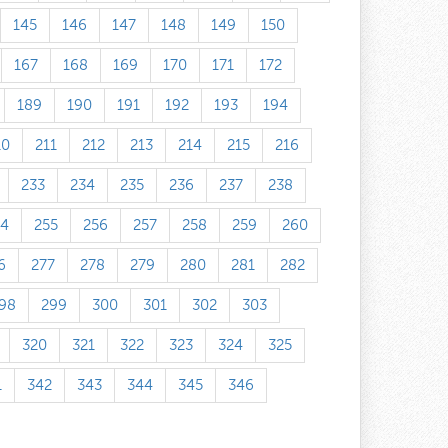
145
146
147
148
149
150
167
168
169
170
171
172
189
190
191
192
193
194
10
211
212
213
214
215
216
233
234
235
236
237
238
54
255
256
257
258
259
260
6
277
278
279
280
281
282
98
299
300
301
302
303
320
321
322
323
324
325
1
342
343
344
345
346