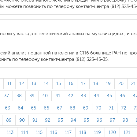
рмление оперативного лечения в кредит или в рассрочку не 
 можете позвонить по телефону контакт-центра (812) 323-45-
 ли у вас сдать генетический анализ на муковисцидоз , и ско
еский анализ по данной патологии в СПб больнице РАН не пр
ить по телефону контакт-центра (812) 323-45-35.
11
12
13
14
15
16
17
18
19
20
21
37
38
39
40
41
42
43
44
45
46
4
63
64
65
66
67
68
69
70
71
72
7
89
90
91
92
93
94
95
96
97
98
113
114
115
116
117
118
119
120
121