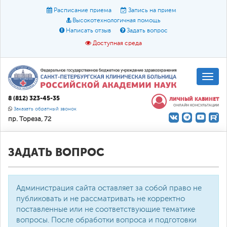
Расписание приема
Запись на прием
Высокотехнологичная помощь
Написать отзыв
Задать вопрос
Доступная среда
A
A
Размер шрифта:
A
8 (812) 323-45-35
ЛИЧНЫЙ КАБИНЕТ
ОНЛАЙН КОНСУЛЬТАЦИИ
Цвет:
A
A
A
Заказать обратный звонок
пр. Тореза, 72
Текст:
Кириллица
Брайль
Звук
О доступной среде
ЗАДАТЬ ВОПРОС
Администрация сайта оставляет за собой право не
публиковать и не рассматривать не корректно
поставленные или не соответствующие тематике
вопросы. После обработки вопроса и подготовки