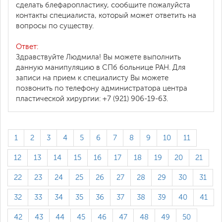
сделать блефаропластику, сообщите пожалуйста
контакты специалиста, который может ответить на
вопросы по существу.
Ответ:
Здравствуйте Людмила! Вы можете выполнить
данную манипуляцию в СПб больнице РАН. Для
записи на прием к специалисту Вы можете
позвонить по телефону администратора центра
пластической хирургии: +7 (921) 906-19-63.
1
2
3
4
5
6
7
8
9
10
11
12
13
14
15
16
17
18
19
20
21
22
23
24
25
26
27
28
29
30
31
32
33
34
35
36
37
38
39
40
41
42
43
44
45
46
47
48
49
50