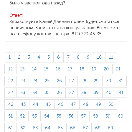
была у вас полгода назад?
Ответ:
Здравствуйте Юлия! Данный прием будет считаться
первичным. Записаться на консультацию Вы можете
по телефону контакт-центра (812) 323-45-35.
1
2
3
4
5
6
7
8
9
10
11
12
13
14
15
16
17
18
19
20
21
22
23
24
25
26
27
28
29
30
31
32
33
34
35
36
37
38
39
40
41
42
43
44
45
46
47
48
49
50
51
52
53
54
55
56
57
58
59
60
61
62
63
64
65
66
67
68
69