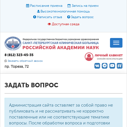
Расписание приема
Запись на прием
Высокотехнологичная помощь
Написать отзыв
Задать вопрос
Доступная среда
A
A
Размер шрифта:
A
8 (812) 323-45-35
ЛИЧНЫЙ КАБИНЕТ
ОНЛАЙН КОНСУЛЬТАЦИИ
Цвет:
A
A
A
Заказать обратный звонок
пр. Тореза, 72
Текст:
Кириллица
Брайль
Звук
О доступной среде
ЗАДАТЬ ВОПРОС
Администрация сайта оставляет за собой право не
публиковать и не рассматривать не корректно
поставленные или не соответствующие тематике
вопросы. После обработки вопроса и подготовки