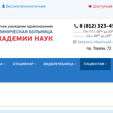
Высокотехнологичная
Доступная
8 (812) 323-
A
A
азмер шрифта:
A
Цвет:
A
A
A
00
0
ПН-ПТ с 08
до 20
00
00
СБ с 09
до 14
Текст:
Кириллица
Брайль
Звук
Заказать обратный 
пр. Тореза, 72
О доступной среде
КА
СТАЦИОНАР
ВОДОЛЕЧЕБНИЦА
ПАЦИЕНТАМ