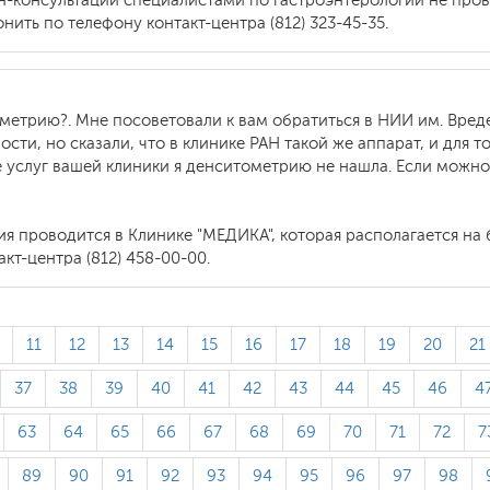
йн-консультации специалистами по гастроэнтерологии не про
ить по телефону контакт-центра (812) 323-45-35.
метрию?. Мне посоветовали к вам обратиться в НИИ им. Вред
ности, но сказали, что в клинике РАН такой же аппарат, и для
 услуг вашей клиники я денситометрию не нашла. Если можно, 
 проводится в Клинике "МЕДИКА", которая располагается на 
кт-центра (812) 458-00-00.
11
12
13
14
15
16
17
18
19
20
21
37
38
39
40
41
42
43
44
45
46
4
63
64
65
66
67
68
69
70
71
72
7
89
90
91
92
93
94
95
96
97
98