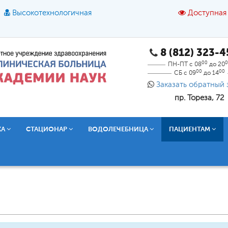
Высокотехнологичная
Доступная
8 (812) 323-
A
A
азмер шрифта:
A
Цвет:
A
A
A
00
0
ПН-ПТ с 08
до 20
00
00
СБ с 09
до 14
Текст:
Кириллица
Брайль
Звук
Заказать обратный 
пр. Тореза, 72
О доступной среде
КА
СТАЦИОНАР
ВОДОЛЕЧЕБНИЦА
ПАЦИЕНТАМ