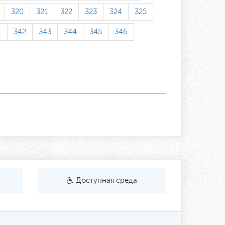
320
321
322
323
324
325
1
342
343
344
345
346
Доступная среда