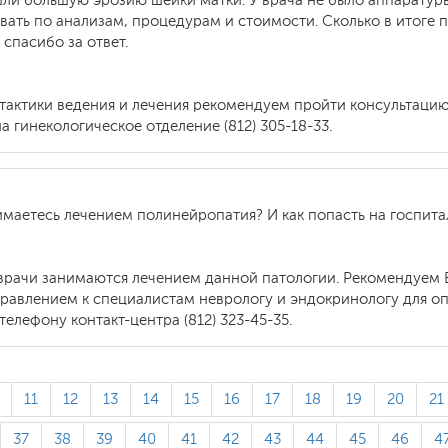
ли большую эрозию шейки матки. У врача не было аппаратуры 
овать по анализам, процедурам и стоимости. Сколько в итоге 
спасибо за ответ.
 тактики ведения и лечения рекомендуем пройти консультаци
 гинекологическое отделение (812) 305-18-33.
имаетесь лечением полинейропатия? И как попасть на госпит
врачи занимаются лечением данной патологии. Рекомендуем В
авлением к специалистам неврологу и эндокринологу для оп
телефону контакт-центра (812) 323-45-35.
11
12
13
14
15
16
17
18
19
20
21
37
38
39
40
41
42
43
44
45
46
4