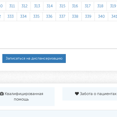
10
311
312
313
314
315
316
317
318
319
2
333
334
335
336
337
338
339
340
34
Записаться на диспансеризацию
Квалифицированная
Забота о пациентах
помощь