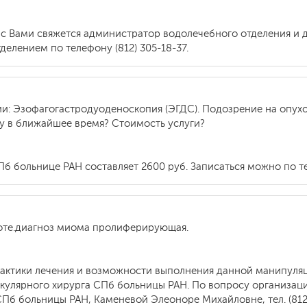
 с Вами свяжется администратор водолечебного отделения и 
делением по телефону (812) 305-18-37.
ии: Эзофагогастродуоденоскопия (ЭГДС). Подозрение на опух
ру в ближайшее время? Стоимость услуги?
Пб больнице РАН составляет 2600 руб. Записаться можно по те
оте.диагноз миома пролиферирующая.
 тактики лечения и возможности выполнения данной манипуля
кулярного хирурга СПб больницы РАН. По вопросу организац
Пб больницы РАН, Каменевой Элеоноре Михайловне, тел. (812)