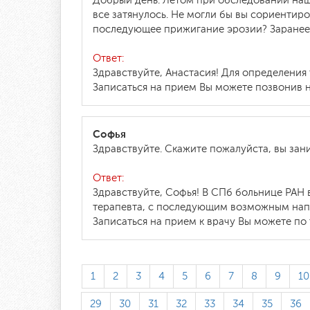
Добрый день. Летом при обследовании наш
все затянулось. Не могли бы вы сориентир
последующее прижигание эрозии? Заранее 
Ответ:
Здравствуйте, Анастасия! Для определения
Записаться на прием Вы можете позвонив на
Софья
Здравствуйте. Скажите пожалуйста, вы зан
Ответ:
Здравствуйте, Софья! В СПб больнице РАН 
терапевта, с последующим возможным напр
Записаться на прием к врачу Вы можете по 
1
2
3
4
5
6
7
8
9
10
29
30
31
32
33
34
35
36