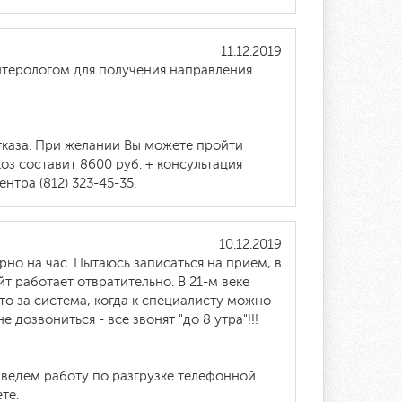
11.12.2019
нтерологом для получения направления
отказа. При желании Вы можете пройти
з составит 8600 руб. + консультация
нтра (812) 323-45-35.
10.12.2019
рно на час. Пытаюсь записаться на прием, в
т работает отвратительно. В 21-м веке
то за система, когда к специалисту можно
е дозвониться - все звонят "до 8 утра"!!!
 ведем работу по разгрузке телефонной
те.