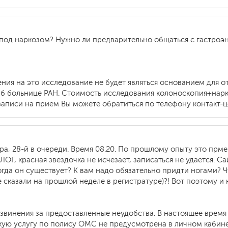
 под наркозом? Нужно ли предварительно общаться с гастроэ
ения на это исследование не будет являться основанием для 
б больнице РАН. Стоимость исследования колоноскопия+нарко
 записи на прием Вы можете обратиться по телефону контакт-це
ра, 28-й в очереди. Время 08.20. По прошлому опыту это прме
, красная звездочка не исчезает, записаться не удается. Сай
гда он существует? К вам надо обязательно придти ногами? Ч
не сказали на прошлой неделе в регистратуре)?! Вот поэтому и н
звинения за предоставленные неудобства. В настоящее время
кую услугу по полису ОМС не предусмотрена в личном кабине