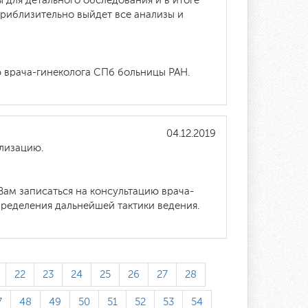
для детального обследования и в итоге
приблизительно выйдет все анализы и
ю врача-гинеколога СПб больницы РАН.
04.12.2019
ализацию.
ам записаться на консультацию врача-
ределения дальнейшей тактики ведения.
22
23
24
25
26
27
28
7
48
49
50
51
52
53
54