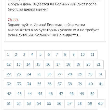
Добрый день. Выдается ли больничный лист после
биопсии шейки матки?
Ответ:
Здравствуйте, Ирина! Биопсия шейки матки
выполняется в амбулаторных условиях и не требует
реабилитации, больничный не выдается.
1
2
3
4
5
6
7
8
9
10
11
12
13
14
15
16
17
18
19
20
21
22
23
24
25
26
27
28
29
30
31
32
33
34
35
36
37
38
39
40
41
42
43
44
45
46
47
48
49
50
51
52
53
54
55
56
57
58
59
60