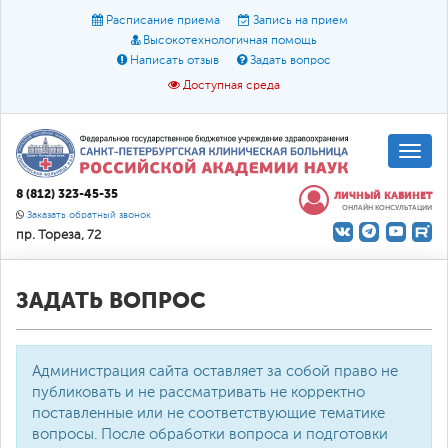
Расписание приема
Запись на прием
Высокотехнологичная помощь
Написать отзыв
Задать вопрос
Доступная среда
A
A
Размер шрифта:
A
8 (812) 323-45-35
ЛИЧНЫЙ КАБИНЕТ
ОНЛАЙН КОНСУЛЬТАЦИИ
Цвет:
A
A
A
Заказать обратный звонок
пр. Тореза, 72
Текст:
Кириллица
Брайль
Звук
О доступной среде
ЗАДАТЬ ВОПРОС
Администрация сайта оставляет за собой право не
публиковать и не рассматривать не корректно
поставленные или не соответствующие тематике
вопросы. После обработки вопроса и подготовки