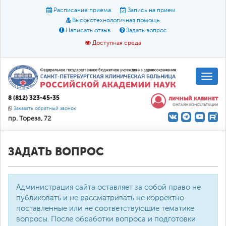
Расписание приема
Запись на прием
Высокотехнологичная помощь
Написать отзыв
Задать вопрос
Доступная среда
A
A
Размер шрифта:
A
8 (812) 323-45-35
ЛИЧНЫЙ КАБИНЕТ
ОНЛАЙН КОНСУЛЬТАЦИИ
Цвет:
A
A
A
Заказать обратный звонок
пр. Тореза, 72
Текст:
Кириллица
Брайль
Звук
О доступной среде
ЗАДАТЬ ВОПРОС
Администрация сайта оставляет за собой право не
публиковать и не рассматривать не корректно
поставленные или не соответствующие тематике
вопросы. После обработки вопроса и подготовки