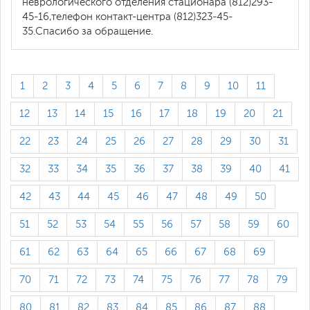
неврологического отделения стационара (812)293-
45-16,телефон контакт-центра (812)323-45-
35.Спасибо за обращение.
1
2
3
4
5
6
7
8
9
10
11
12
13
14
15
16
17
18
19
20
21
22
23
24
25
26
27
28
29
30
31
32
33
34
35
36
37
38
39
40
41
42
43
44
45
46
47
48
49
50
51
52
53
54
55
56
57
58
59
60
61
62
63
64
65
66
67
68
69
70
71
72
73
74
75
76
77
78
79
80
81
82
83
84
85
86
87
88