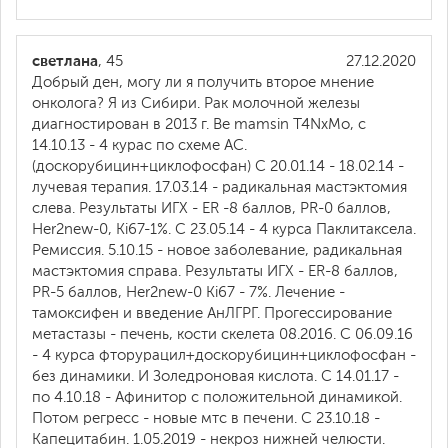
светлана
, 45
27.12.2020
Добрый ден, могу ли я получить второе мнение
онколога? Я из Сибири. Рак молочной железы
диагностирован в 2013 г. Be mamsin T4NxMo, с
14.10.13 - 4 курас по схеме АС.
(доскорубицин+циклофосфан) С 20.01.14 - 18.02.14 -
лучевая терапия. 17.03.14 - радикальная мастэктомия
слева. Результаты ИГХ - ER -8 баллов, PR-0 баллов,
Her2new-0, Ki67-1%. С 23.05.14 - 4 курса Паклитаксела.
Ремиссия. 5.10.15 - новое заболевание, радикальная
мастэктомия справа. Результаты ИГХ - ER-8 баллов,
PR-5 баллов, Her2new-0 Ki67 - 7%. Лечение -
тамоксифен и введение АнЛГРГ. Прогессирование
метастазы - печень, кости скелета 08.2016. С 06.09.16
- 4 курса фторурацил+доскорубицин+циклофосфан -
без динамики. И Золедроновая кислота. С 14.01.17 -
по 4.10.18 - Афинитор с положительной динамикой.
Потом регресс - новые мтс в печени. С 23.10.18 -
Капецитабин. 1.05.2019 - некроз нижней челюсти.