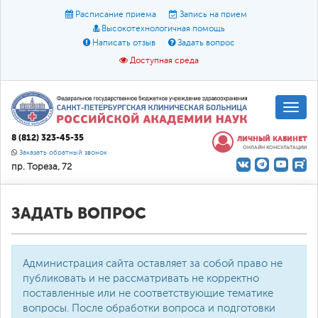
Расписание приема
Запись на прием
Высокотехнологичная помощь
Написать отзыв
Задать вопрос
Доступная среда
A
A
Размер шрифта:
A
8 (812) 323-45-35
ЛИЧНЫЙ КАБИНЕТ
ОНЛАЙН КОНСУЛЬТАЦИИ
Цвет:
A
A
A
Заказать обратный звонок
пр. Тореза, 72
Текст:
Кириллица
Брайль
Звук
О доступной среде
ЗАДАТЬ ВОПРОС
Администрация сайта оставляет за собой право не
публиковать и не рассматривать не корректно
поставленные или не соответствующие тематике
вопросы. После обработки вопроса и подготовки