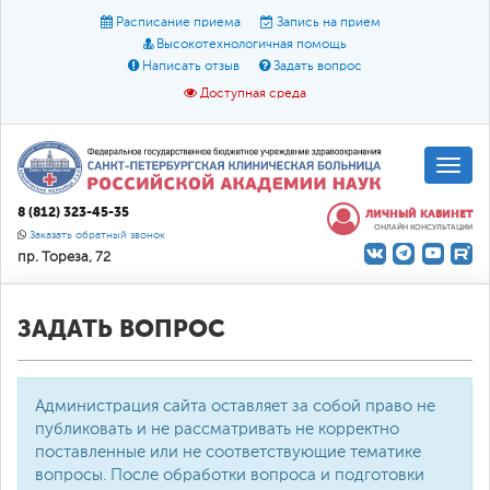
Расписание приема
Запись на прием
Высокотехнологичная помощь
Написать отзыв
Задать вопрос
Доступная среда
A
A
Размер шрифта:
A
8 (812) 323-45-35
ЛИЧНЫЙ КАБИНЕТ
ОНЛАЙН КОНСУЛЬТАЦИИ
Цвет:
A
A
A
Заказать обратный звонок
пр. Тореза, 72
Текст:
Кириллица
Брайль
Звук
О доступной среде
ЗАДАТЬ ВОПРОС
Администрация сайта оставляет за собой право не
публиковать и не рассматривать не корректно
поставленные или не соответствующие тематике
вопросы. После обработки вопроса и подготовки