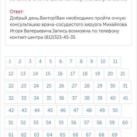
Ответ:
Добрый день,Виктор!Вам необходимо пройти очную
консультацию врача-сосудистого хирурга Михайлова
Игоря Валерьевича.Запись возможна по телефону
контакт-центра (812)323-45-35
1
2
3
4
5
6
7
8
9
10
11
12
13
14
15
16
17
18
19
20
21
22
23
24
25
26
27
28
29
30
31
32
33
34
35
36
37
38
39
40
41
42
43
44
45
46
47
48
49
50
51
52
53
54
55
56
57
58
59
60
61
62
63
64
65
66
67
68
69