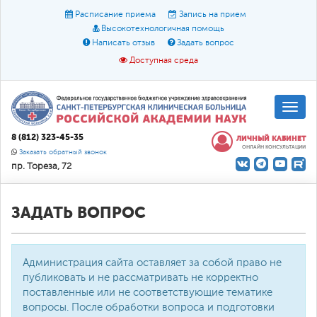
Расписание приема
Запись на прием
Высокотехнологичная помощь
Написать отзыв
Задать вопрос
Доступная среда
A
A
Размер шрифта:
A
8 (812) 323-45-35
ЛИЧНЫЙ КАБИНЕТ
ОНЛАЙН КОНСУЛЬТАЦИИ
Цвет:
A
A
A
Заказать обратный звонок
пр. Тореза, 72
Текст:
Кириллица
Брайль
Звук
О доступной среде
ЗАДАТЬ ВОПРОС
Администрация сайта оставляет за собой право не
публиковать и не рассматривать не корректно
поставленные или не соответствующие тематике
вопросы. После обработки вопроса и подготовки