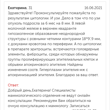
Екатерина
, 31
16.06.2021
Здравствуйте! Проконсультируйте пожалуйста по
результатам цитологии. И узи. Дело в том что по узи
опухоль подросла за 6 мес на 8 мм. В левой
молочной железе в верхнем квадранте
гипоэхогенное образование неоднородной
структуры с ровными четкими контурами 18*9’,9 мм,
с докуками кровотока по переферии. А по цитологии:
в препарате эритроциты, встречаются голоядерные
элементы, фиброциты, среди которых обнаружены
группы пролиферирующих эпителиальных клеток и
обрывки апокринового эпителия. Найдены
изменения соотв. Гиперплазии эпителия мж с
апокринизацией эпителия. Благодарю за ваш ответ.
Ответ:
Добрый день,Екатерина! Специалисты
маммологического отделения не ведут онлайн
консультации. Рекомендуем Вам обратиться на
очную консультацию к маммологу .Записаться