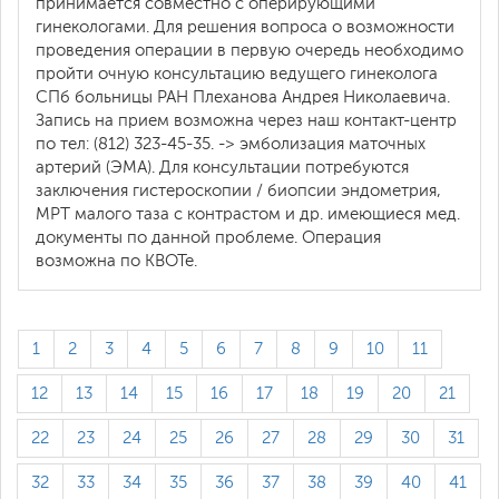
принимается совместно с оперирующими
гинекологами. Для решения вопроса о возможности
проведения операции в первую очередь необходимо
пройти очную консультацию ведущего гинеколога
СПб больницы РАН Плеханова Андрея Николаевича.
Запись на прием возможна через наш контакт-центр
по тел: (812) 323-45-35. -> эмболизация маточных
артерий (ЭМА). Для консультации потребуются
заключения гистероскопии / биопсии эндометрия,
МРТ малого таза с контрастом и др. имеющиеся мед.
документы по данной проблеме. Операция
возможна по КВОТе.
1
2
3
4
5
6
7
8
9
10
11
12
13
14
15
16
17
18
19
20
21
22
23
24
25
26
27
28
29
30
31
32
33
34
35
36
37
38
39
40
41