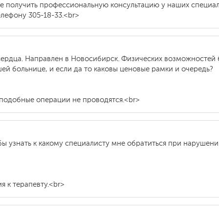
те получить профессиональную консультацию у наших специал
елефону 305-18-33.<br>
ердца. Направлен в Новосибирск. Физических возможностей б
й больнице, и если да то каковы ценовые рамки и очередь?
 подобные операции не проводятся.<br>
бы узнать к какому специалисту мне обратиться при нарушен
я к терапевту.<br>