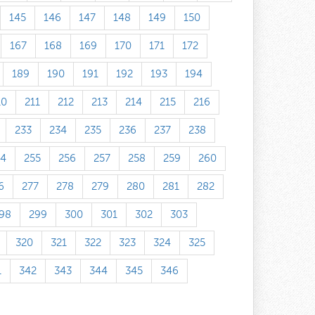
145
146
147
148
149
150
167
168
169
170
171
172
189
190
191
192
193
194
10
211
212
213
214
215
216
233
234
235
236
237
238
54
255
256
257
258
259
260
6
277
278
279
280
281
282
98
299
300
301
302
303
320
321
322
323
324
325
1
342
343
344
345
346