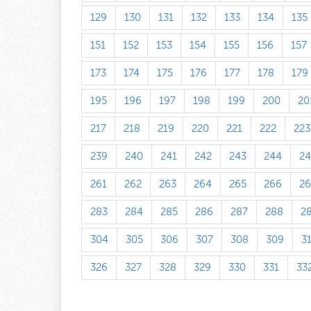
129
130
131
132
133
134
135
151
152
153
154
155
156
157
173
174
175
176
177
178
179
195
196
197
198
199
200
20
217
218
219
220
221
222
223
239
240
241
242
243
244
24
261
262
263
264
265
266
26
283
284
285
286
287
288
2
304
305
306
307
308
309
3
326
327
328
329
330
331
33