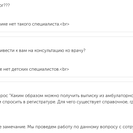
ог???
нике нет такого специалиста.<br>
ивести к вам на консультацию ко врачу?
ке нет детских специалистов.<br>
прос "Каким образом можно получить выписку из амбулаторной
 и спросить в регистратуре. Для чего существует справочное, 
ше замечание. Мы проведем работу по данному вопросу с сот