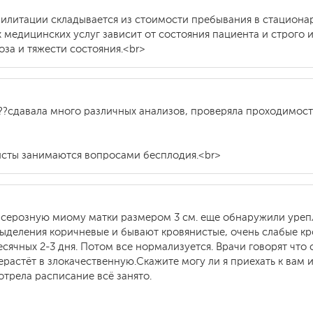
илитации складывается из стоимости пребывания в стационар
 медицинских услуг зависит от состояния пациента и строго 
оза и тяжести состояния.<br>
??сдавала много различных анализов, проверяла проходимост
листы занимаются вопросами бесплодия.<br>
бсерозную миому матки размером 3 см. еще обнаружили урепл
ыделения коричневые и бывают кровянистые, очень слабые кр
сячных 2-3 дня. Потом все нормализуется. Врачи говорят чт
ерастёт в злокачественную.Скажите могу ли я приехать к вам
отрела расписание всё занято.