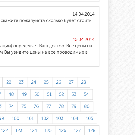
14.04.2014
скажите пожалуйста сколько будет стоить
15.04.2014
ации) определяет Ваш доктор. Все цены на
ам Вы увидите цены на все проводимые в
22
23
24
25
26
27
28
7
48
49
50
51
52
53
54
3
74
75
76
77
78
79
80
99
100
101
102
103
104
105
122
123
124
125
126
127
128