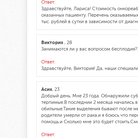
Ответ:
Здравствуйте, Лариса! Стоимость онкореаб
оказанных пациенту. Перечень оказываемых
тыс. рублей в сутки в зависимости от диагн
Виктория
, 28
Занимаются ли у вас вопросом бесплодия?
Ответ:
Здравствуйте, Виктория! Да, наши специа
Асия
, 23
Добрый день. Мне 23 года. Обнаружили су
терпимые.В последнии 2 месяца начались в
обильные.Такие выделения бывают после ме
родители умерли от рака.и я боюсь что пер
помощь.и Сколько мне это будет стоить.См
Ответ: