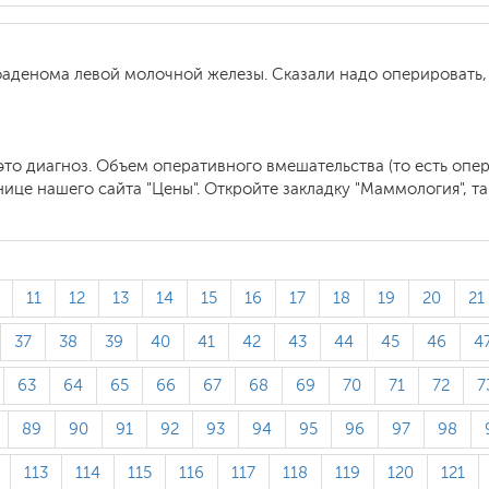
аденома левой молочной железы. Сказали надо оперировать, 
это диагноз. Объем оперативного вмешательства (то есть опер
ице нашего сайта "Цены". Откройте закладку "Маммология", т
11
12
13
14
15
16
17
18
19
20
21
37
38
39
40
41
42
43
44
45
46
4
63
64
65
66
67
68
69
70
71
72
7
89
90
91
92
93
94
95
96
97
98
113
114
115
116
117
118
119
120
121