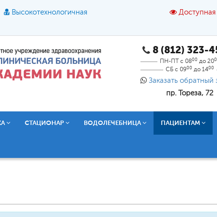
Высокотехнологичная
Доступная
8 (812) 323-
A
A
азмер шрифта:
A
Цвет:
A
A
A
00
0
ПН-ПТ с 08
до 20
00
00
СБ с 09
до 14
Текст:
Кириллица
Брайль
Звук
Заказать обратный 
пр. Тореза, 72
О доступной среде
КА
СТАЦИОНАР
ВОДОЛЕЧЕБНИЦА
ПАЦИЕНТАМ