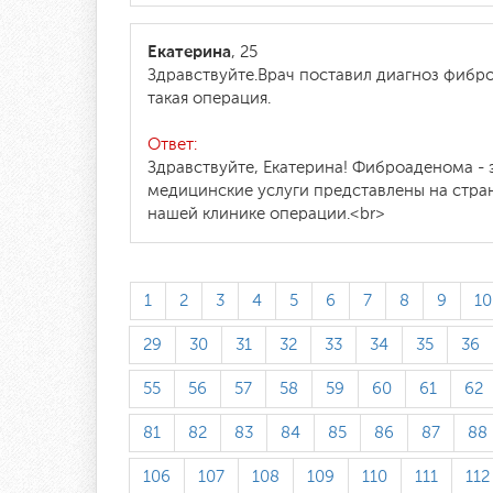
Екатерина
, 25
Здравствуйте.Врач поставил диагноз фибро
такая операция.
Ответ:
Здравствуйте, Екатерина! Фиброаденома - 
медицинские услуги представлены на стран
нашей клинике операции.<br>
1
2
3
4
5
6
7
8
9
10
29
30
31
32
33
34
35
36
55
56
57
58
59
60
61
62
81
82
83
84
85
86
87
88
106
107
108
109
110
111
112